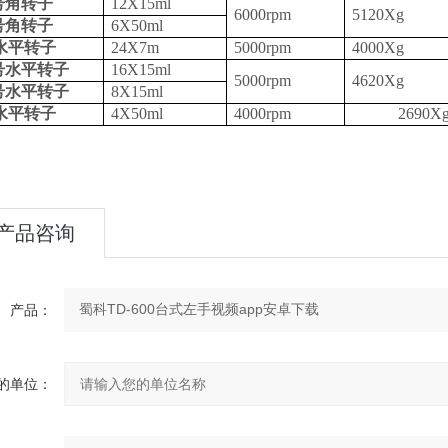
号角转子
12X15ml
6000rpm
5120Xg
号角转子
6X50ml
水平转子
24X7m
5000rpm
4000Xg
号水平转子
16X15ml
5000rpm
4620Xg
号水平转子
8X15ml
水平转子
4X50ml
4000rpm
2690X
产品咨询
产品：
单位：