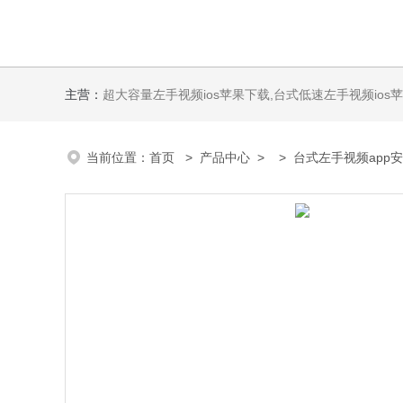
主营：
超大容量左手视频ios苹果下载,台式低速左手视频ios苹
当前位置：
首页
>
产品中心
> >
台式左手视频app