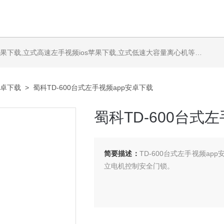
果下载,立式高速左手视频ios苹果下载,立式低速大容量离心机等产品
安卓下载
> 蜀科TD-600台式左手视频app安卓下载
蜀科TD-600台式
简要描述：
TD-600台式左手视频app安卓
立电机控制安全门锁。