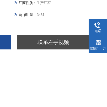
厂商性质：
生产厂家
访 问 量：
3461
电话
联系左手视频
微信扫一扫