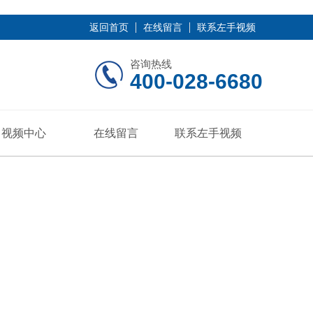
返回首页
在线留言
联系左手视频
咨询热线
400-028-6680
视频中心
在线留言
联系左手视频