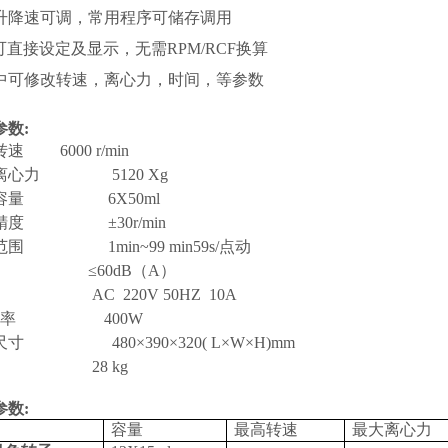
升降速可调，常用程序可储存调用
可直接设定及显示，无需
RPM/RCF
换算
可修改转速，离心力，时间，等参数
参数
:
转速
6
000 r/min
离心力
512
0 Xg
容量
6
X
50
ml
精度
±
3
0r/min
范围
1min
~99 mi
n59s/点动
≤60dB（A）
AC 220V 50HZ 1
0
A
率
400W
尺寸
48
0×
39
0×
32
0( L×W×H
)
mm
28
kg
参数
:
容量
最高转速
最大离心力