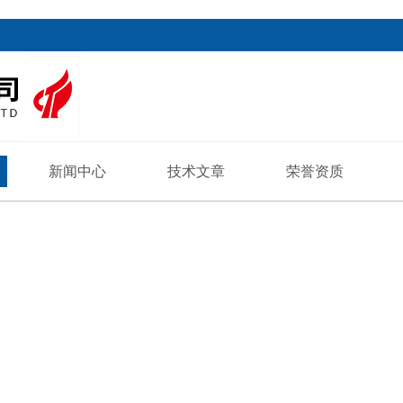
新闻中心
技术文章
荣誉资质