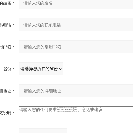
姓名：
电话：
邮箱：
省份：
地址：
说明：