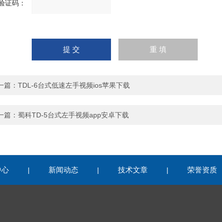
验证码：
请
输
入
计算结果（填写阿拉伯数
字），如：三加四=7
篇：
TDL-6台式低速左手视频ios苹果下载
篇：
蜀科TD-5台式左手视频app安卓下载
中心
新闻动态
技术文章
荣誉资质
|
|
|