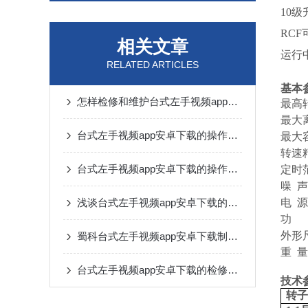
10
级
RCF
相关文章
运行中
RELATED ARTICLES
基本
怎样检修和维护台式左手视频app安卓下载
最高
最大
台式左手视频app安卓下载的操作使用
最大
转速
台式左手视频app安卓下载的操作要注意什么？
定时
噪
声
浅谈台式左手视频app安卓下载的形式和性能测试
电
源
功
外形
蜀科台式左手视频app安卓下载制备大肠杆菌感受态细胞
重
量
台式左手视频app安卓下载的检修方法
技术
转子